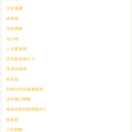
交替電驛
廣角錶
切換開關
指示燈
火災警報器
空氣斷路器ACB
突波保護器
電容器
自動功率因素調整器
表前閘刀開關
電源自動切換開關ATS
避雷器
分段開關