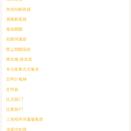
無熔絲斷路器
漏電斷路器
電磁開關
迴路保護器
壁上開關插座
暖氣機/換氣扇
多功能集合式電表
瓦時計電錶
定時器
比流器CT
比壓器PT
三相相序保護繼電器
液面控制器