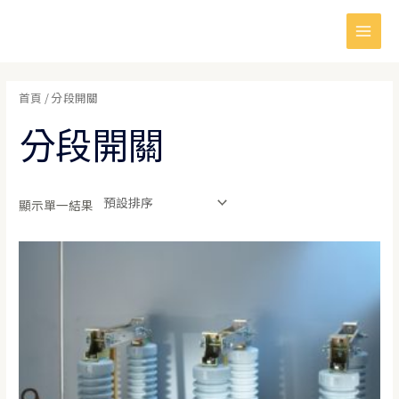
跳
Main
至
Men
主
要
首頁
/ 分段開關
內
容
分段開關
顯示單一結果