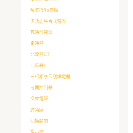
暖氣機/換氣扇
多功能集合式電表
瓦時計電錶
定時器
比流器CT
比壓器PT
三相相序保護繼電器
液面控制器
交替電驛
廣角錶
切換開關
指示燈