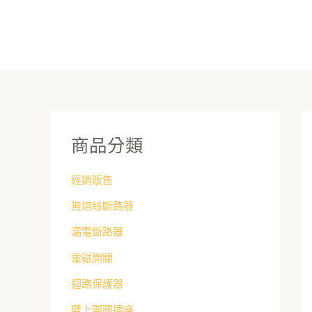
跳
至
主
要
內
容
商品分類
經銷販售
無熔絲斷路器
漏電斷路器
電磁開關
迴路保護器
壁上開關插座