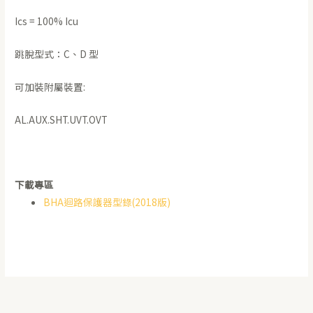
Ics = 100% Icu
跳脫型式：C、D 型
可加裝附屬裝置:
AL.AUX.SHT.UVT.OVT
下載專區
BHA迴路保護器型錄(2018版)