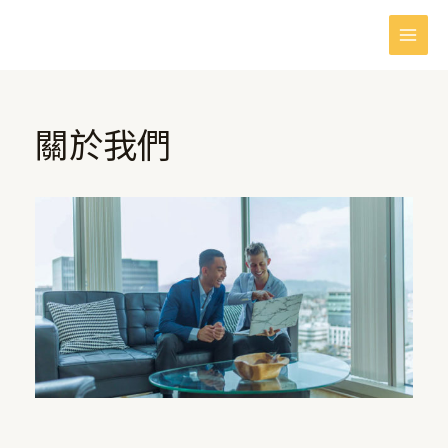
跳
Main
至
Men
主
要
內
關於我們
容