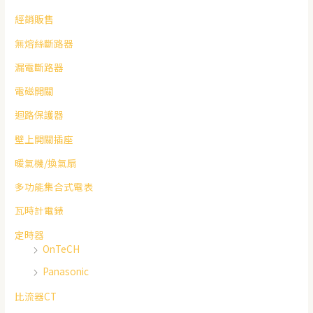
經銷販售
無熔絲斷路器
漏電斷路器
電磁開關
迴路保護器
壁上開關插座
暖氣機/換氣扇
多功能集合式電表
瓦時計電錶
定時器
OnTeCH
Panasonic
比流器CT