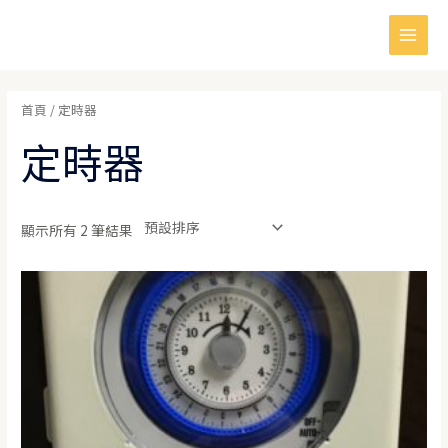
跳
Main
至
Men
主
要
首頁
/ 定時器
內
容
定時器
顯示所有 2 筆結果